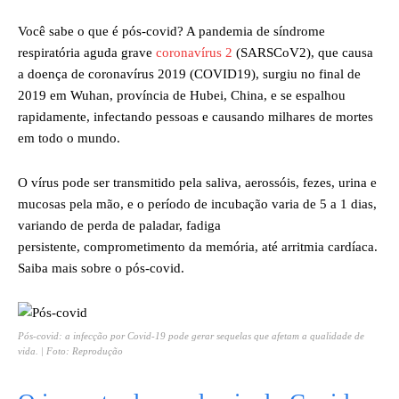
Você sabe o que é pós-covid? A pandemia de síndrome
respiratória aguda grave
coronavírus 2
(SARSCoV2), que causa
a doença de coronavírus 2019 (COVID19), surgiu no final de
2019 em Wuhan, província de Hubei, China, e se espalhou
rapidamente, infectando pessoas e causando milhares de mortes
em todo o mundo.
O vírus pode ser transmitido pela saliva, aerossóis, fezes, urina e
mucosas pela mão, e o período de incubação varia de 5 a 1 dias,
variando de perda de paladar, fadiga
persistente, comprometimento da memória, até arritmia cardíaca.
Saiba mais sobre o pós-covid.
Pós-covid: a infecção por Covid-19 pode gerar sequelas que afetam a qualidade de
vida. | Foto: Reprodução