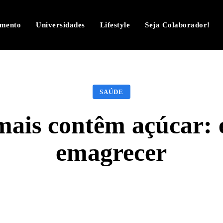
imento
Universidades
Lifestyle
Seja Colaborador!
SAÚDE
ais contêm açúcar: e
emagrecer
Facebook
Twitter
Pinterest
W