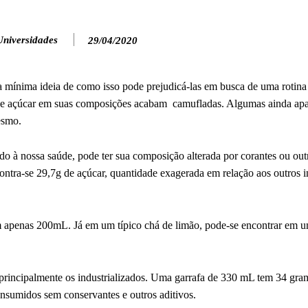
Universidades
29/04/2020
a mínima ideia de como isso pode prejudicá-las em busca de uma rotina
 de açúcar em suas composições acabam camufladas. Algumas ainda apa
esmo.
 à nossa saúde, pode ter sua composição alterada por corantes ou out
ntra-se 29,7g de açúcar, quantidade exagerada em relação aos outros i
 apenas 200mL. Já em um típico chá de limão, pode-se encontrar em u
rincipalmente os industrializados. Uma garrafa de 330 mL tem 34 gram
consumidos sem conservantes e outros aditivos.