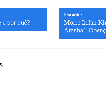
Next article
 e por quê?
Morre Irrfan Kh
Aranha’: Doenç
s