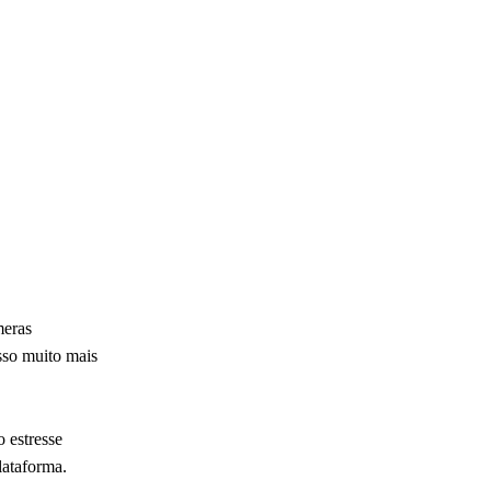
meras
sso muito mais
 estresse
lataforma.