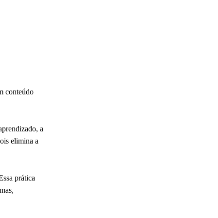
um conteúdo
aprendizado, a
ois elimina a
Essa prática
emas,