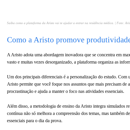
Saiba como a plataforma da Aristo vai te ajudar a entrar na residência médica. | Foto: Aris
Como a Aristo promove produtividade 
A Aristo adota uma abordagem inovadora que se concentra em maxi
vasto e muitas vezes desorganizado, a plataforma organiza as inform
Um dos principais diferenciais é a personalização do estudo. Com 
Aristo permite que você foque nos assuntos que mais precisam de a
procrastinação e ajuda a manter o foco nas atividades essenciais.
Além disso, a metodologia de ensino da Aristo integra simulados re
contínua não só melhora a compreensão dos temas, mas também des
essenciais para o dia da prova.