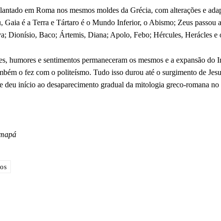
 implantado em Roma nos mesmos moldes da Grécia, com alterações e ada
u, Gaia é a Terra e Tártaro é o Mundo Inferior, o Abismo; Zeus passou 
rva; Dionísio, Baco; Ártemis, Diana; Apolo, Febo; Hércules, Herácle
teres, humores e sentimentos permaneceram os mesmos e a expansão do 
mbém o fez com o politeísmo. Tudo isso durou até o surgimento de Jesu
que deu início ao desaparecimento gradual da mitologia greco-romana n
Amapá
os