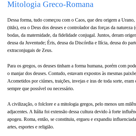
Mitologia Greco-Romana
Dessa forma, tudo começou com o Caos, que deu origem a Urano, Ga
(titãs), era o Deus dos deuses e controlador das forças da natureza 
bodas, da maternidade, da fidelidade conjugal. Juntos, deram origem
deusa da Juventude; Éris, deusa da Discórdia e Ilícia, deusa do par
extraconjugais de Zeus.
Para os gregos, os deuses tinham a forma humana, porém com pode
o manjar dos deuses. Contudo, estavam expostos às mesmas paixõe
Acometidos por ciúmes, traições, invejas e iras de toda sorte, eram
sempre que possível ou necessário.
A civilização, o folclore e a mitologia gregos, pelo menos um milê
adjacentes. A Itália foi extensão dessa cultura devido à forte influ
apogeu. Roma, então, se constituiu, ergueu e expandiu influenciada pe
artes, esportes e religião.