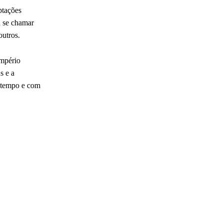
ptações
a se chamar
s e outros.
Império
s e a
o tempo e com