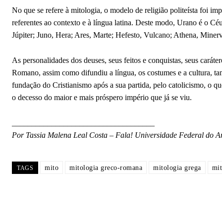
No que se refere à mitologia, o modelo de religião politeísta foi
referentes ao contexto e à língua latina. Deste modo, Urano é o Cé
Júpiter; Juno, Hera; Ares, Marte; Hefesto, Vulcano; Athena, Mine
As personalidades dos deuses, seus feitos e conquistas, seus cará
Romano, assim como difundiu a língua, os costumes e a cultura, ta
fundação do Cristianismo após a sua partida, pelo catolicismo, o 
o decesso do maior e mais próspero império que já se viu.
____________________________________
Por Tassia Malena Leal Costa – Fala! Universidade Federal do 
mito
mitologia greco-romana
mitologia grega
mit
TAGS