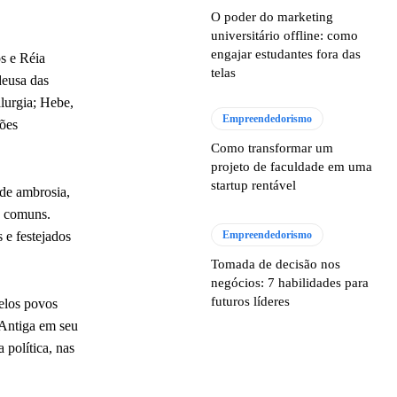
O poder do marketing
universitário offline: como
engajar estudantes fora das
s e Réia
telas
deusa das
alurgia; Hebe,
Empreendedorismo
ções
Como transformar um
projeto de faculdade em uma
startup rentável
de ambrosia,
s comuns.
 e festejados
Empreendedorismo
Tomada de decisão nos
negócios: 7 habilidades para
futuros líderes
pelos povos
a Antiga em seu
 política, nas