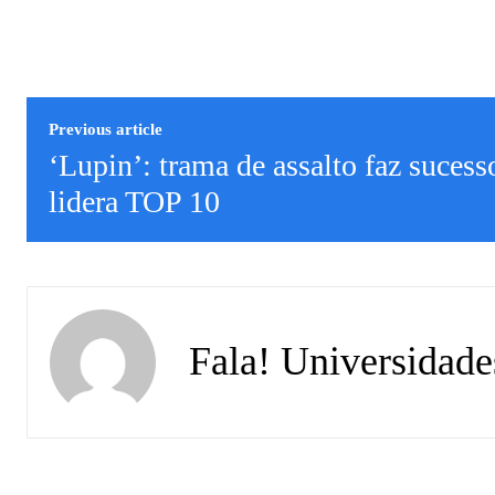
Previous article
‘Lupin’: trama de assalto faz sucess
lidera TOP 10
Fala! Universidade