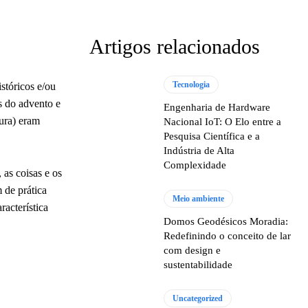
Artigos relacionados
Tecnologia
istóricos e/ou
s do advento e
Engenharia de Hardware
ura) eram
Nacional IoT: O Elo entre a
Pesquisa Científica e a
Indústria de Alta
Complexidade
 as coisas e os
 de prática
Meio ambiente
racterística
Domos Geodésicos Moradia:
Redefinindo o conceito de lar
com design e
sustentabilidade
Uncategorized