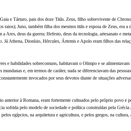
ia e Tártaro, pais dos doze Titãs. Zeus, filho sobrevivente de Chrono
(os raios); Juno, também filha dos mesmos titãs e esposa de Zeus, era a 
 a Ares, deus da guerra; Hefesto, deus da tecnologia, artesanato e met
to. Já Athena, Dionísio, Hércules, Ártemis e Apolo eram filhos das rela
res e habilidades sobrecomuns, habitavam o Olimpo e se alimentavam 
s mundanas e, em termos de caráter, nada se diferenciavam das pessoa
 constantemente invocados por seus devotos diante de situações adversas
nio anterior à Romana, eram fortemente cultuados pelo próprio povo e 
ência sofrida pelo modelo de sociedade e política construídas pela Gréci
los egípcios, na arquitetura e agricultura, e pelos gregos, na cultura, a