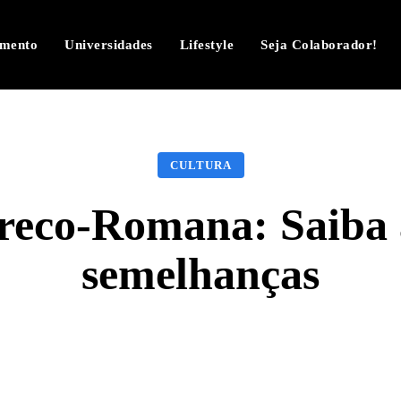
imento
Universidades
Lifestyle
Seja Colaborador!
CULTURA
reco-Romana: Saiba a
semelhanças
Facebook
Twitter
Pinterest
W