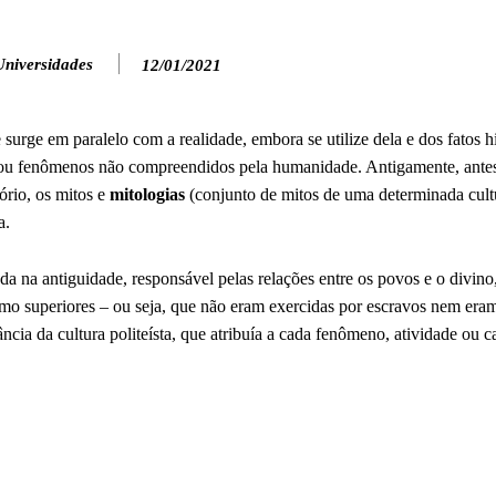
Universidades
12/01/2021
 surge em paralelo com a realidade, embora se utilize dela e dos fatos h
atos ou fenômenos não compreendidos pela humanidade. Antigamente, ante
ório, os mitos e
mitologias
(conjunto de mitos de uma determinada cult
a.
nda na antiguidade, responsável pelas relações entre os povos e o divino,
omo superiores – ou seja, que não eram exercidas por escravos nem eram
cia da cultura politeísta, que atribuía a cada fenômeno, atividade ou ca