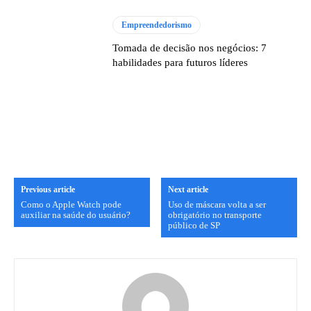
Empreendedorismo
Tomada de decisão nos negócios: 7
habilidades para futuros líderes
Previous article
Next article
Como o Apple Watch pode
Uso de máscara volta a ser
auxiliar na saúde do usuário?
obrigatório no transporte
público de SP