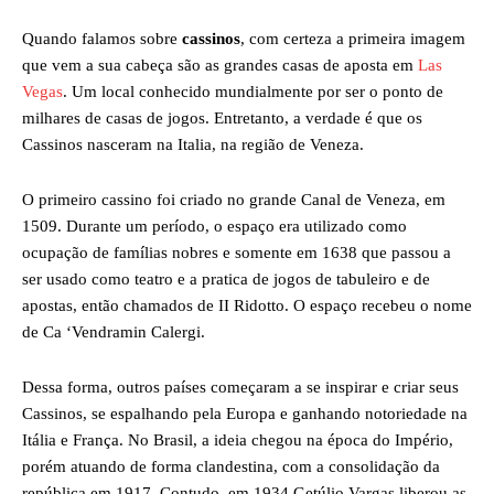
Quando falamos sobre
cassinos
, com certeza a primeira imagem
que vem a sua cabeça são as grandes casas de aposta em
Las
Vegas
. Um local conhecido mundialmente por ser o ponto de
milhares de casas de jogos. Entretanto, a verdade é que os
Cassinos nasceram na Italia, na região de Veneza.
O primeiro cassino foi criado no grande Canal de Veneza, em
1509. Durante um período, o espaço era utilizado como
ocupação de famílias nobres e somente em 1638 que passou a
ser usado como teatro e a pratica de jogos de tabuleiro e de
apostas, então chamados de II Ridotto. O espaço recebeu o nome
de Ca ‘Vendramin Calergi.
Dessa forma, outros países começaram a se inspirar e criar seus
Cassinos, se espalhando pela Europa e ganhando notoriedade na
Itália e França. No Brasil, a ideia chegou na época do Império,
porém atuando de forma clandestina, com a consolidação da
república em 1917. Contudo, em 1934 Getúlio Vargas liberou as