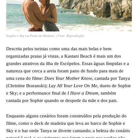
Sophie e Sky na Praia de Kastani. | Foto: Reprodução.
Descrita pelos turistas como uma das mais belas e bem
organizadas praias já vistas, a Kastani Beach é mais um dos
grandes atrativos da ilha de Escópelos. Essas águas límpidas e a
natureza que cerca a areia foram pano de fundo para mais de
uma cena do filme:
Does Your Mother Know
, cantada por Tanya
(Christine Braranski);
Lay All Your Love On Me
, dueto de Sophie
e Sky; e a performance final de
I Have a Dream
, também
cantada por Sophie quando se despede da mãe e dos pais.
Enquanto alguns cenários foram construídos pela produção do
filme, como o deck de madeira que leva ao barco de Sophie e
Sky e o bar onde Tanya se diverte cantando; a beleza do cenário
natural é real, e os visitantes que lotam a praia nos verões não