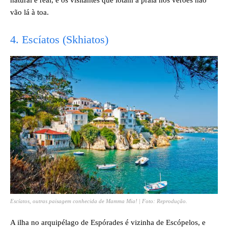
vão lá à toa.
4. Escíatos (Skhiatos)
Escíatos, outras paisagem conhecida de Mamma Mia! | Foto: Reprodução.
A ilha no arquipélago de Espórades é vizinha de Escópelos, e