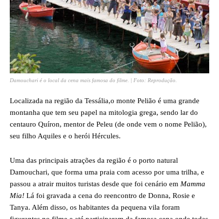
Damouchari é o local da cena mais famosa do filme. | Foto: Reprodução.
Localizada na região da Tessália,o monte Pelião é uma grande
montanha que tem seu papel na mitologia grega, sendo lar do
centauro Quíron, mentor de Peleu (de onde vem o nome Pelião),
seu filho Aquiles e o herói Hércules.
Uma das principais atrações da região é o porto natural
Damouchari, que forma uma praia com acesso por uma trilha, e
passou a atrair muitos turistas desde que foi cenário em
Mamma
Mia!
Lá foi gravada a cena do reencontro de Donna, Rosie e
Tanya. Além disso, os habitantes da pequena vila foram
figurantes no filme e até participaram da famosa cena onde todas