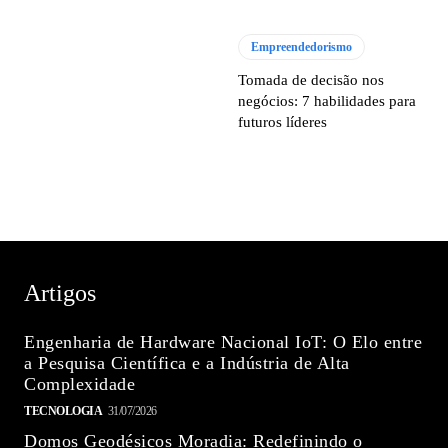
Empreendedorismo
Tomada de decisão nos
negócios: 7 habilidades para
futuros líderes
Artigos
Engenharia de Hardware Nacional IoT: O Elo entre
a Pesquisa Científica e a Indústria de Alta
Complexidade
TECNOLOGIA
31/07/2026
Domos Geodésicos Moradia: Redefinindo o