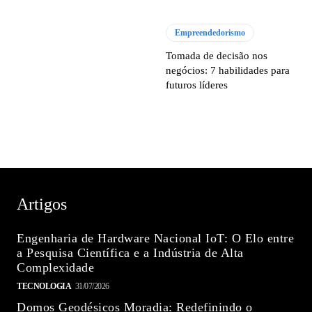
Empreendedorismo
Tomada de decisão nos
negócios: 7 habilidades para
futuros líderes
Artigos
Engenharia de Hardware Nacional IoT: O Elo entre
a Pesquisa Científica e a Indústria de Alta
Complexidade
TECNOLOGIA
31/07/2026
Domos Geodésicos Moradia: Redefinindo o