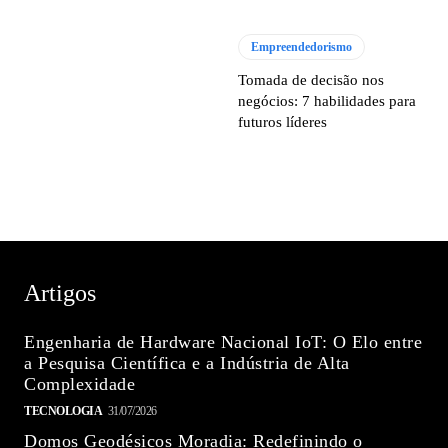
Empreendedorismo
Tomada de decisão nos
negócios: 7 habilidades para
futuros líderes
Artigos
Engenharia de Hardware Nacional IoT: O Elo entre
a Pesquisa Científica e a Indústria de Alta
Complexidade
TECNOLOGIA
31/07/2026
Domos Geodésicos Moradia: Redefinindo o