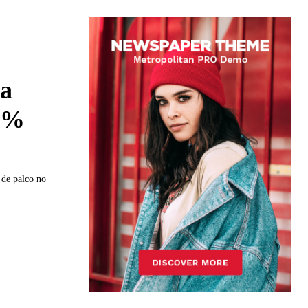
 a
38%
e de palco no