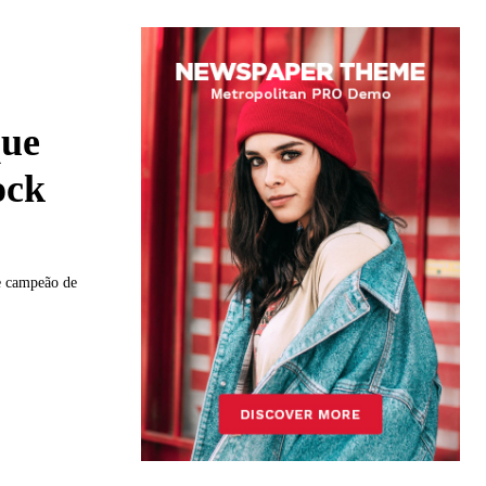
que
ock
me campeão de