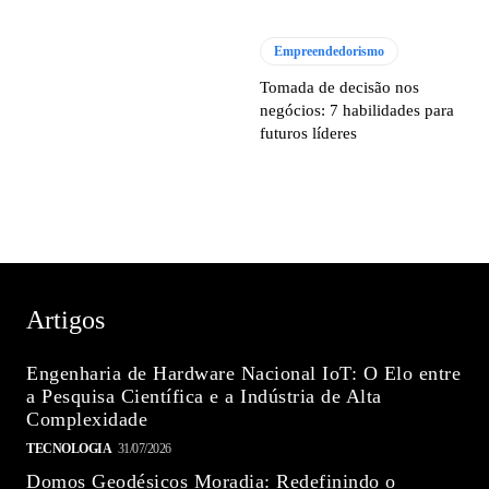
Empreendedorismo
Tomada de decisão nos
negócios: 7 habilidades para
futuros líderes
Artigos
Engenharia de Hardware Nacional IoT: O Elo entre
a Pesquisa Científica e a Indústria de Alta
Complexidade
TECNOLOGIA
31/07/2026
Domos Geodésicos Moradia: Redefinindo o