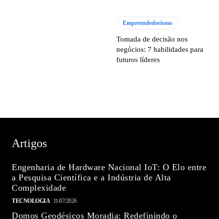
Empreendedorismo
Tomada de decisão nos
negócios: 7 habilidades para
futuros líderes
Artigos
Engenharia de Hardware Nacional IoT: O Elo entre
a Pesquisa Científica e a Indústria de Alta
Complexidade
TECNOLOGIA
31/07/2026
Domos Geodésicos Moradia: Redefinindo o