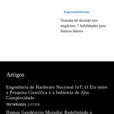
Empreendedorismo
Tomada de decisão nos
negócios: 7 habilidades para
futuros líderes
Artigos
Engenharia de Hardware Nacional IoT: O Elo entre
a Pesquisa Científica e a Indústria de Alta
Complexidade
TECNOLOGIA
31/07/2026
Domos Geodésicos Moradia: Redefinindo o