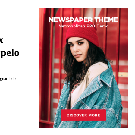
x
pelo
aguardado