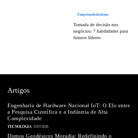
Empreendedorismo
Tomada de decisão nos
negócios: 7 habilidades para
futuros líderes
Artigos
Engenharia de Hardware Nacional IoT: O Elo entre
a Pesquisa Científica e a Indústria de Alta
Complexidade
TECNOLOGIA
31/07/2026
Domos Geodésicos Moradia: Redefinindo o