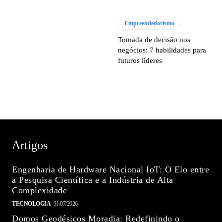
Empreendedorismo
Tomada de decisão nos
negócios: 7 habilidades para
futuros líderes
Artigos
Engenharia de Hardware Nacional IoT: O Elo entre
a Pesquisa Científica e a Indústria de Alta
Complexidade
TECNOLOGIA
31/07/2026
Domos Geodésicos Moradia: Redefinindo o