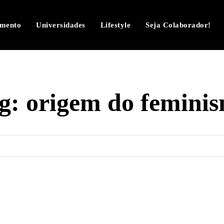
imento
Universidades
Lifestyle
Seja Colaborador!
g:
origem do femini