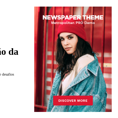
ão da
 desafios