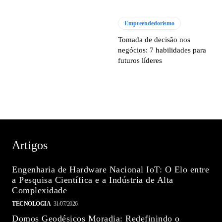
Empreendedorismo
Tomada de decisão nos
negócios: 7 habilidades para
futuros líderes
Artigos
Engenharia de Hardware Nacional IoT: O Elo entre
a Pesquisa Científica e a Indústria de Alta
Complexidade
TECNOLOGIA
31/07/2026
Domos Geodésicos Moradia: Redefinindo o