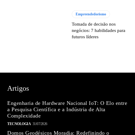
Empreendedorismo
Tomada de decisão nos
negócios: 7 habilidades para
futuros líderes
Artigos
Engenharia de Hardware Nacional IoT: O Elo entre
a Pesquisa Científica e a Indústria de Alta
Complexidade
TECNOLOGIA
31/07/2026
Domos Geodésicos Moradia: Redefinindo o