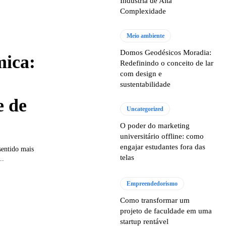
Indústria de Alta
Complexidade
Meio ambiente
Domos Geodésicos Moradia:
mica:
Redefinindo o conceito de lar
com design e
sustentabilidade
e de
Uncategorized
O poder do marketing
universitário offline: como
engajar estudantes fora das
sentido mais
telas
..
Empreendedorismo
Como transformar um
projeto de faculdade em uma
startup rentável