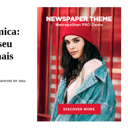
mica:
seu
ais
 parecem ter uma