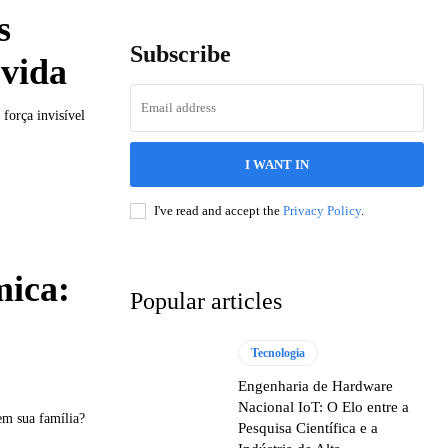
s
Subscribe
 vida
força invisível
I WANT IN
I've read and accept the
Privacy Policy
.
mica:
Popular articles
Tecnologia
Engenharia de Hardware
Nacional IoT: O Elo entre a
em sua família?
Pesquisa Científica e a