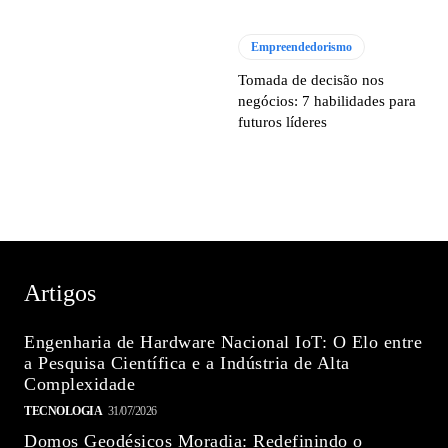
Empreendedorismo
Tomada de decisão nos
negócios: 7 habilidades para
futuros líderes
Artigos
Engenharia de Hardware Nacional IoT: O Elo entre
a Pesquisa Científica e a Indústria de Alta
Complexidade
TECNOLOGIA
31/07/2026
Domos Geodésicos Moradia: Redefinindo o