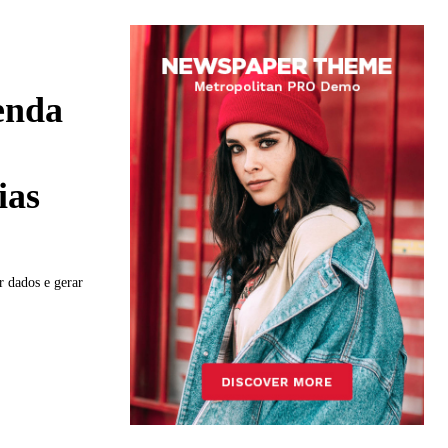
enda
ias
r dados e gerar