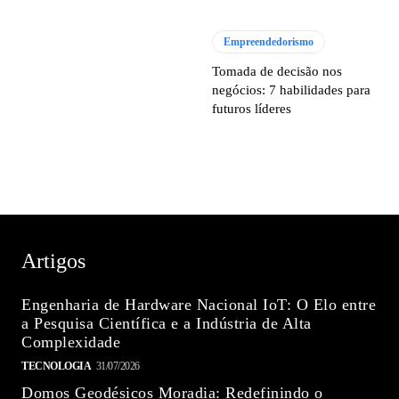
Empreendedorismo
Tomada de decisão nos
negócios: 7 habilidades para
futuros líderes
Artigos
Engenharia de Hardware Nacional IoT: O Elo entre
a Pesquisa Científica e a Indústria de Alta
Complexidade
TECNOLOGIA
31/07/2026
Domos Geodésicos Moradia: Redefinindo o