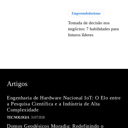
Empreendedorismo
Tomada de decisão nos
negócios: 7 habilidades para
futuros líderes
Artigos
Engenharia de Hardware Nacional IoT: O Elo entre
a Pesquisa Científica e a Indústria de Alta
Complexidade
TECNOLOGIA
31/07/2026
Domos Geodésicos Moradia: Redefinindo o