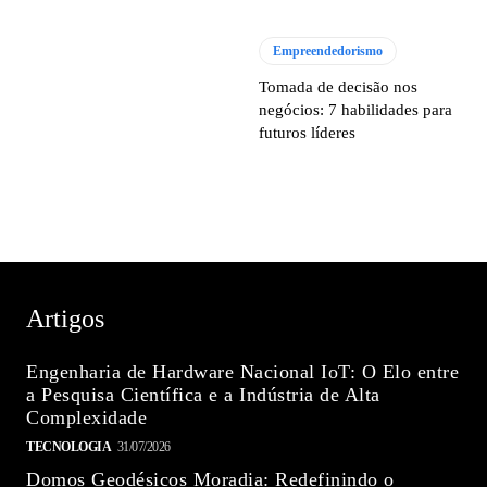
Empreendedorismo
Tomada de decisão nos
negócios: 7 habilidades para
futuros líderes
Artigos
Engenharia de Hardware Nacional IoT: O Elo entre
a Pesquisa Científica e a Indústria de Alta
Complexidade
TECNOLOGIA
31/07/2026
Domos Geodésicos Moradia: Redefinindo o