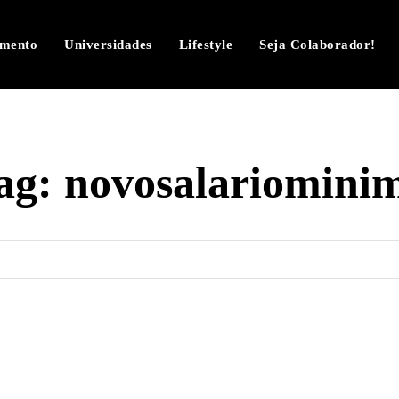
imento
Universidades
Lifestyle
Seja Colaborador!
ag:
novosalariomini