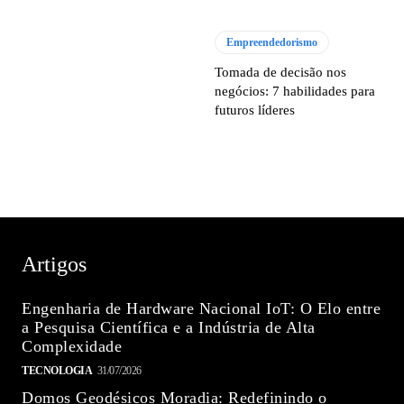
Empreendedorismo
Tomada de decisão nos
negócios: 7 habilidades para
futuros líderes
Artigos
Engenharia de Hardware Nacional IoT: O Elo entre
a Pesquisa Científica e a Indústria de Alta
Complexidade
TECNOLOGIA
31/07/2026
Domos Geodésicos Moradia: Redefinindo o