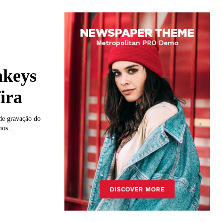
nkeys
ira
 de gravação do
os...