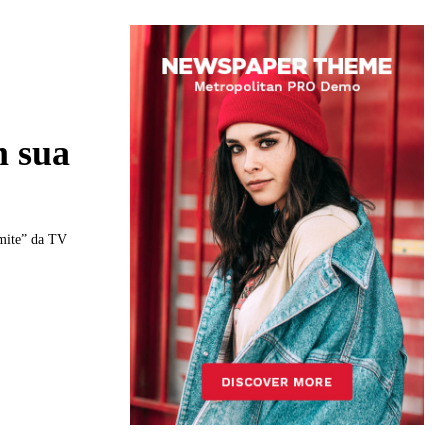
m sua
imite” da TV