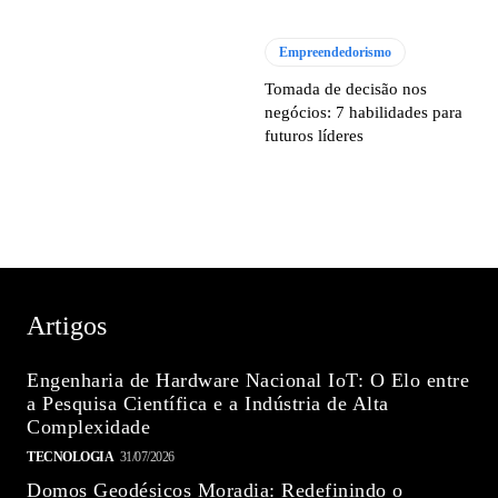
Empreendedorismo
Tomada de decisão nos
negócios: 7 habilidades para
futuros líderes
Artigos
Engenharia de Hardware Nacional IoT: O Elo entre
a Pesquisa Científica e a Indústria de Alta
Complexidade
TECNOLOGIA
31/07/2026
Domos Geodésicos Moradia: Redefinindo o