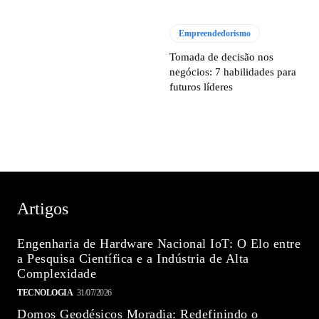
Empreendedorismo
Tomada de decisão nos
negócios: 7 habilidades para
futuros líderes
Artigos
Engenharia de Hardware Nacional IoT: O Elo entre
a Pesquisa Científica e a Indústria de Alta
Complexidade
TECNOLOGIA
31/07/2026
Domos Geodésicos Moradia: Redefinindo o