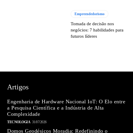
Empreendedorismo
Tomada de decisão nos
negócios: 7 habilidades para
futuros líderes
Artigos
Engenharia de Hardware Nacional IoT: O Elo entre
a Pesquisa Científica e a Indústria de Alta
Complexidade
TECNOLOGIA
31/07/2026
Domos Geodésicos Moradia: Redefinindo o