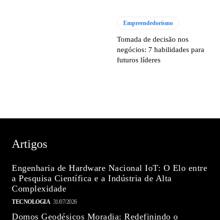
Empreendedorismo
Tomada de decisão nos
negócios: 7 habilidades para
futuros líderes
Artigos
Engenharia de Hardware Nacional IoT: O Elo entre
a Pesquisa Científica e a Indústria de Alta
Complexidade
TECNOLOGIA
31/07/2026
Domos Geodésicos Moradia: Redefinindo o