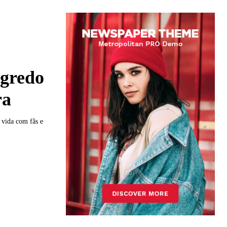
egredo
ra
 vida com fãs e