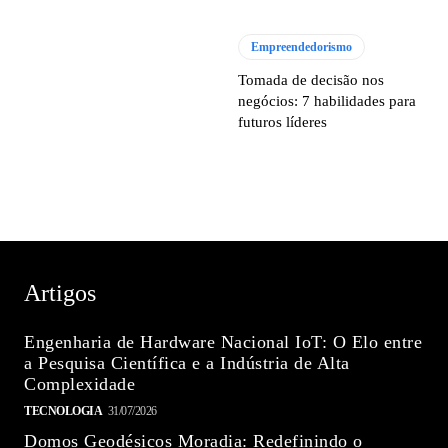
Empreendedorismo
Tomada de decisão nos
negócios: 7 habilidades para
futuros líderes
Artigos
Engenharia de Hardware Nacional IoT: O Elo entre
a Pesquisa Científica e a Indústria de Alta
Complexidade
TECNOLOGIA
31/07/2026
Domos Geodésicos Moradia: Redefinindo o