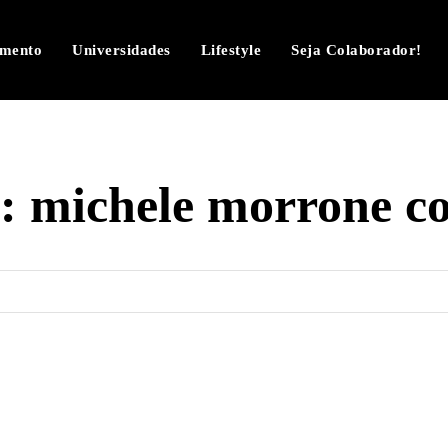
imento
Universidades
Lifestyle
Seja Colaborador!
g:
michele morrone c