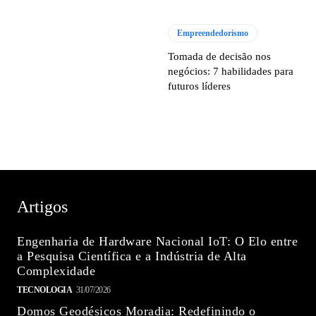
Empreendedorismo
Tomada de decisão nos
negócios: 7 habilidades para
futuros líderes
Artigos
Engenharia de Hardware Nacional IoT: O Elo entre
a Pesquisa Científica e a Indústria de Alta
Complexidade
TECNOLOGIA
31/07/2026
Domos Geodésicos Moradia: Redefinindo o