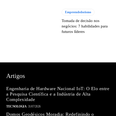
Empreendedorismo
Tomada de decisão nos
negócios: 7 habilidades para
futuros líderes
Artigos
Engenharia de Hardware Nacional IoT: O Elo entre
a Pesquisa Científica e a Indústria de Alta
Complexidade
TECNOLOGIA
31/07/2026
Domos Geodésicos Moradia: Redefinindo o