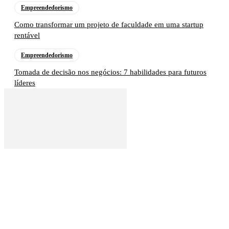
Empreendedorismo
Como transformar um projeto de faculdade em uma startup
rentável
Empreendedorismo
Tomada de decisão nos negócios: 7 habilidades para futuros
líderes
Sobre nós
Startup colaborativa que aproxima MARCAS e UNIVERSITÁRIOS por
meio de conteúdo, experiências (on e offline) e serviços.