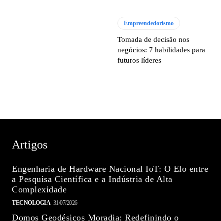
Empreendedorismo
Tomada de decisão nos
negócios: 7 habilidades para
futuros líderes
Artigos
Engenharia de Hardware Nacional IoT: O Elo entre
a Pesquisa Científica e a Indústria de Alta
Complexidade
TECNOLOGIA
31/07/2026
Domos Geodésicos Moradia: Redefinindo o