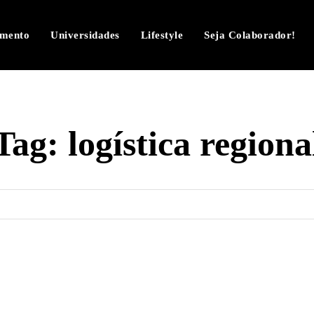
imento
Universidades
Lifestyle
Seja Colaborador!
Tag:
logística regiona