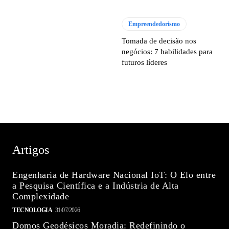
Empreendedorismo
Tomada de decisão nos
negócios: 7 habilidades para
futuros líderes
Artigos
Engenharia de Hardware Nacional IoT: O Elo entre
a Pesquisa Científica e a Indústria de Alta
Complexidade
TECNOLOGIA
31/07/2026
Domos Geodésicos Moradia: Redefinindo o