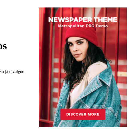
os
ém já divulgou