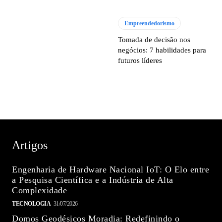
Empreendedorismo
Tomada de decisão nos
negócios: 7 habilidades para
futuros líderes
Artigos
Engenharia de Hardware Nacional IoT: O Elo entre
a Pesquisa Científica e a Indústria de Alta
Complexidade
TECNOLOGIA
31/07/2026
Domos Geodésicos Moradia: Redefinindo o