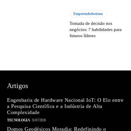
Empreendedorismo
Tomada de decisão nos
negócios: 7 habilidades para
futuros líderes
Artigos
Engenharia de Hardware Nacional IoT: O Elo entre
a Pesquisa Científica e a Indústria de Alta
Complexidade
TECNOLOGIA
31/07/2026
Domos Geodésicos Moradia: Redefinindo o