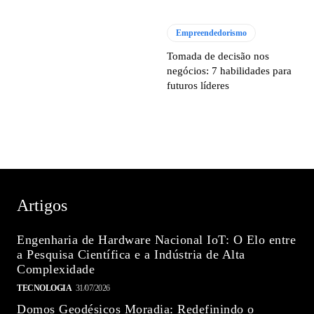
Empreendedorismo
Tomada de decisão nos
negócios: 7 habilidades para
futuros líderes
Artigos
Engenharia de Hardware Nacional IoT: O Elo entre
a Pesquisa Científica e a Indústria de Alta
Complexidade
TECNOLOGIA
31/07/2026
Domos Geodésicos Moradia: Redefinindo o