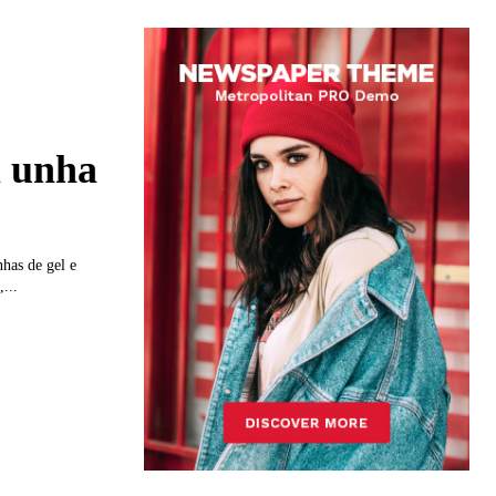
m unha
has de gel e
...