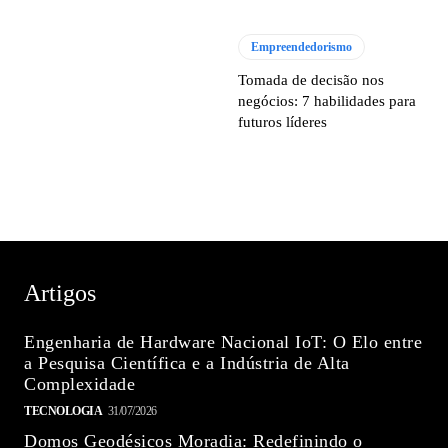
Empreendedorismo
Tomada de decisão nos
negócios: 7 habilidades para
futuros líderes
Artigos
Engenharia de Hardware Nacional IoT: O Elo entre
a Pesquisa Científica e a Indústria de Alta
Complexidade
TECNOLOGIA
31/07/2026
Domos Geodésicos Moradia: Redefinindo o