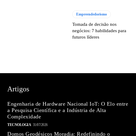
Empreendedorismo
Tomada de decisão nos
negócios: 7 habilidades para
futuros líderes
Artigos
Engenharia de Hardware Nacional IoT: O Elo entre
a Pesquisa Científica e a Indústria de Alta
Complexidade
TECNOLOGIA
31/07/2026
Domos Geodésicos Moradia: Redefinindo o