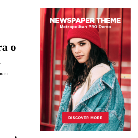
ra o
M
foram