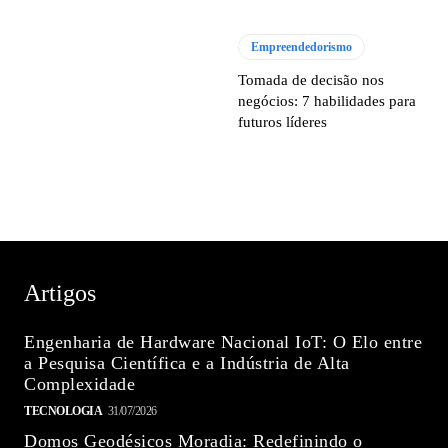
Empreendedorismo
Tomada de decisão nos
negócios: 7 habilidades para
futuros líderes
Artigos
Engenharia de Hardware Nacional IoT: O Elo entre
a Pesquisa Científica e a Indústria de Alta
Complexidade
TECNOLOGIA
31/07/2026
Domos Geodésicos Moradia: Redefinindo o