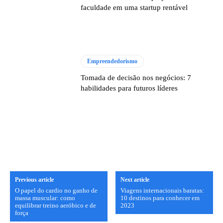
faculdade em uma startup rentável
Empreendedorismo
Tomada de decisão nos negócios: 7
habilidades para futuros líderes
Previous article
Next article
O papel do cardio no ganho de
Viagens internacionais baratas:
massa muscular: como
10 destinos para conhecer em
equilibrar treino aeróbico e de
2023
força