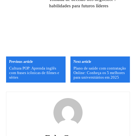
habilidades para futuros líderes
Previous article
Next article
Cultura POP: Aprenda inglês
Plano de saúde com contratação
com frases icônicas de filmes e
Online: Conheça os 5 melhores
séries
para universitários em 2025