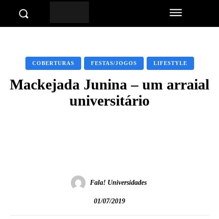
COBERTURAS
FESTAS/JOGOS
LIFESTYLE
Mackejada Junina – um arraial
universitário
Facebook
Twitter
Pinterest
Wha
Fala! Universidades
01/07/2019