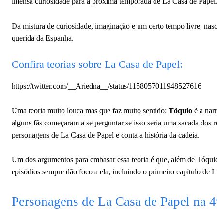
imensa curiosidade para a próxima temporada de La Casa de Papel
Da mistura de curiosidade, imaginação e um certo tempo livre, nasce
querida da Espanha.
Confira teorias sobre La Casa de Papel:
https://twitter.com/__Ariedna__/status/1158057011948527616
Uma teoria muito louca mas que faz muito sentido:
Tóquio
é a nar
alguns fãs começaram a se perguntar se isso seria uma sacada dos r
personagens de La Casa de Papel e conta a história da cadeia.
Um dos argumentos para embasar essa teoria é que, além de Tóquio 
episódios sempre dão foco a ela, incluindo o primeiro capítulo d
Personagens de La Casa de Papel na 