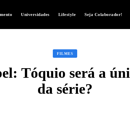
imento
Universidades
Lifestyle
Seja Colaborador!
FILMES
el: Tóquio será a úni
da série?
Facebook
Twitter
Pinterest
W