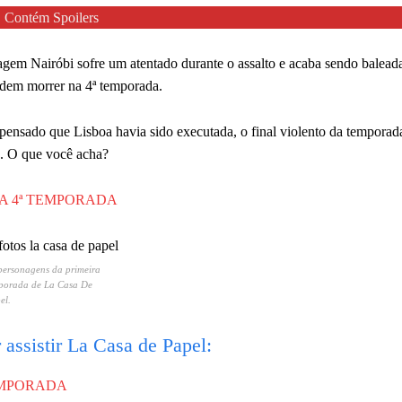
Contém Spoilers
gem Nairóbi sofre um atentado durante o assalto e acaba sendo baleada
odem morrer na 4ª temporada.
r pensado que Lisboa havia sido executada, o final violento da tempora
o. O que você acha?
NA 4ª TEMPORADA
personagens da primeira
porada de La Casa De
el.
 assistir La Casa de Papel:
TEMPORADA