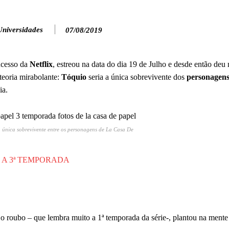
Universidades
07/08/2019
ucesso da
Netflix
, estreou na data do dia 19 de Julho e desde então deu
 teoria mirabolante:
Tóquio
seria a única sobrevivente dos
personagens
ia.
a única sobrevivente entre os personagens de La Casa De
E A 3ª TEMPORADA
o roubo – que lembra muito a 1ª temporada da série-, plantou na mente