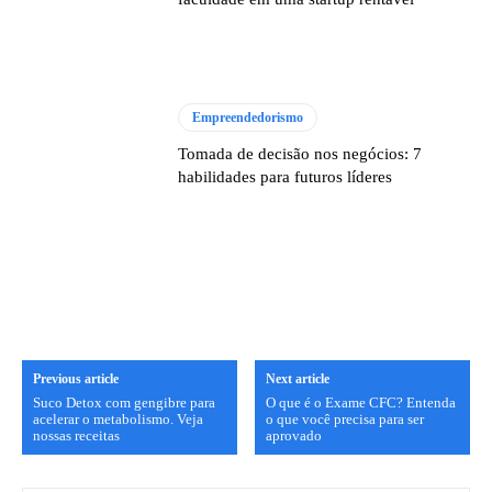
Empreendedorismo
Tomada de decisão nos negócios: 7
habilidades para futuros líderes
Previous article
Next article
Suco Detox com gengibre para
O que é o Exame CFC? Entenda
acelerar o metabolismo. Veja
o que você precisa para ser
nossas receitas
aprovado