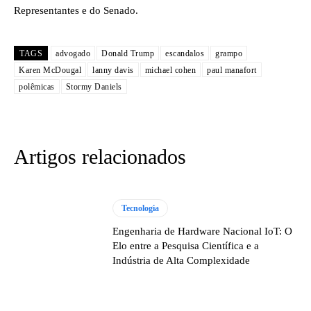
Representantes e do Senado.
TAGS
advogado
Donald Trump
escandalos
grampo
Karen McDougal
lanny davis
michael cohen
paul manafort
polêmicas
Stormy Daniels
Artigos relacionados
Tecnologia
Engenharia de Hardware Nacional IoT: O
Elo entre a Pesquisa Científica e a
Indústria de Alta Complexidade