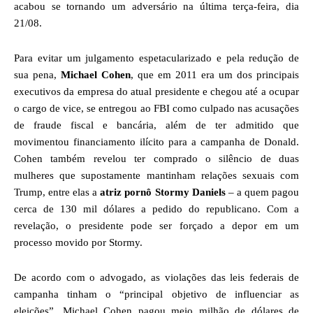
acabou se tornando um adversário na última terça-feira, dia
21/08.
Para evitar um julgamento espetacularizado e pela redução de
sua pena,
Michael Cohen
, que em 2011 era um dos principais
executivos da empresa do atual presidente e chegou até a ocupar
o cargo de vice, se entregou ao FBI como culpado nas acusações
de fraude fiscal e bancária, além de ter admitido que
movimentou financiamento ilícito para a campanha de Donald.
Cohen também revelou ter comprado o silêncio de duas
mulheres que supostamente mantinham relações sexuais com
Trump, entre elas a
atriz pornô
Stormy Daniels
– a quem pagou
cerca de 130 mil dólares a pedido do republicano. Com a
revelação, o presidente pode ser forçado a depor em um
processo movido por Stormy.
De acordo com o advogado, as violações das leis federais de
campanha tinham o “principal objetivo de influenciar as
eleições”.
Michael Cohen pagou meio milhão de dólares de