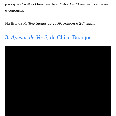
para que
Pra Não Dizer que Não Falei das Flores
não vencesse
o concurso.
Na lista da
Rolling Stones
de 2009, ocupou o 28º lugar.
3.
Apesar de Você
, de Chico Buarque