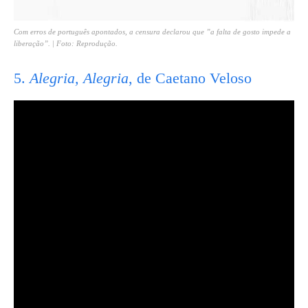
Com erros de português apontados, a censura declarou que ”a falta de gosto impede a
liberação”. | Foto: Reprodução.
5.
Alegria, Alegria
, de Caetano Veloso