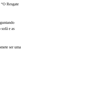
e “O Resgate
rguntando
 sofá e as
romete ser uma