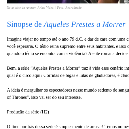
Nova série da Amazon Prime Video. | Foto: Reprodução.
Sinopse de
Aqueles Prestes a Morrer
Imagine viajar no tempo até o ano 79 d.C. e dar de cara com uma c
você esperaria. O tédio reina supremo entre seus habitantes, e iss
quando o tédio se encontra com a violência? A elite romana decide 
Bem, a série “Aqueles Prestes a Morrer” traz à vida esse cenário in
qual é o circo aqui? Corridas de bigas e lutas de gladiadores, é clar
A ideia é mergulhar os espectadores nesse mundo sedento de sangu
of Thrones”, isso vai ser do seu interesse.
Produção da série (H2)
O time por trás dessa série é simplesmente de arrasar! Temos nom