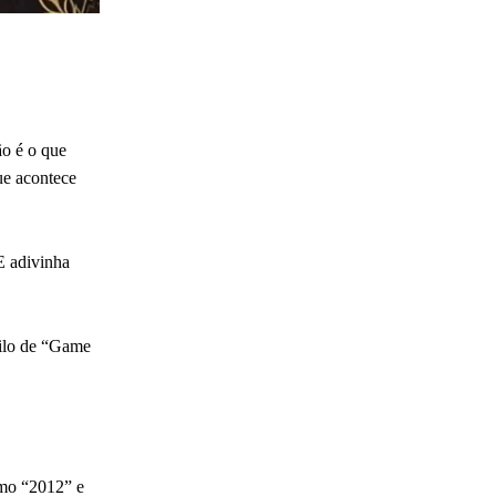
ão é o que
ue acontece
E adivinha
tilo de “Game
omo “2012” e