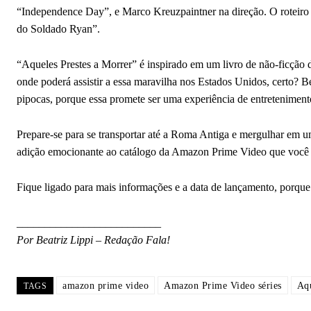
“Independence Day”, e Marco Kreuzpaintner na direção. O roteiro
do Soldado Ryan”.
“Aqueles Prestes a Morrer” é inspirado em um livro de não-ficçã
onde poderá assistir a essa maravilha nos Estados Unidos, certo? B
pipocas, porque essa promete ser uma experiência de entreteniment
Prepare-se para se transportar até a Roma Antiga e mergulhar em u
adição emocionante ao catálogo da Amazon Prime Video que você 
Fique ligado para mais informações e a data de lançamento, porque e
__________________________
Por Beatriz Lippi – Redação Fala!
amazon prime video
Amazon Prime Video séries
Aqu
TAGS