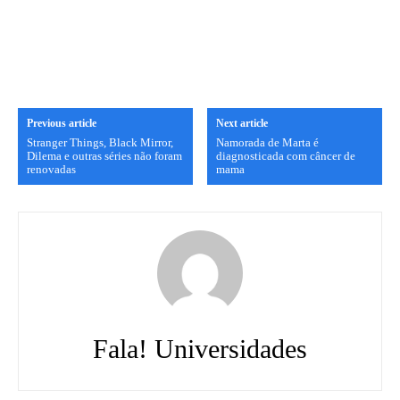
Previous article
Next article
Stranger Things, Black Mirror,
Namorada de Marta é
Dilema e outras séries não foram
diagnosticada com câncer de
renovadas
mama
Fala! Universidades