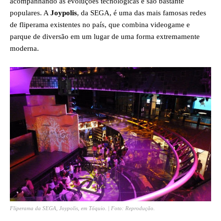
acompanhando as evoluções tecnológicas e são bastante
populares. A
Joypolis
, da SEGA, é uma das mais famosas redes
de fliperama existentes no país, que combina videogame e
parque de diversão em um lugar de uma forma extremamente
moderna.
Fliperama da SEGA, Joypolis, em Tóquio. | Foto: Reprodução.