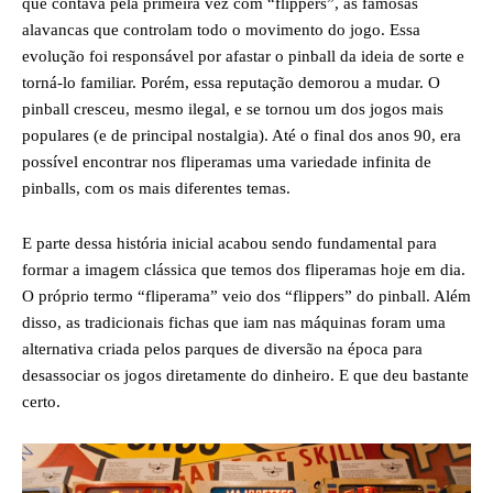
que contava pela primeira vez com “flippers”, as famosas
alavancas que controlam todo o movimento do jogo. Essa
evolução foi responsável por afastar o pinball da ideia de sorte e
torná-lo familiar. Porém, essa reputação demorou a mudar. O
pinball cresceu, mesmo ilegal, e se tornou um dos jogos mais
populares (e de principal nostalgia). Até o final dos anos 90, era
possível encontrar nos fliperamas uma variedade infinita de
pinballs, com os mais diferentes temas.
E parte dessa história inicial acabou sendo fundamental para
formar a imagem clássica que temos dos fliperamas hoje em dia.
O próprio termo “fliperama” veio dos “flippers” do pinball. Além
disso, as tradicionais fichas que iam nas máquinas foram uma
alternativa criada pelos parques de diversão na época para
desassociar os jogos diretamente do dinheiro. E que deu bastante
certo.