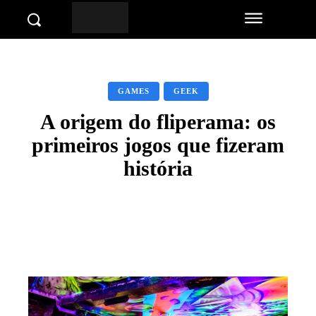
GAMES
GEEK
A origem do fliperama: os
primeiros jogos que fizeram
história
Facebook
Twitter
Pinterest
Wha